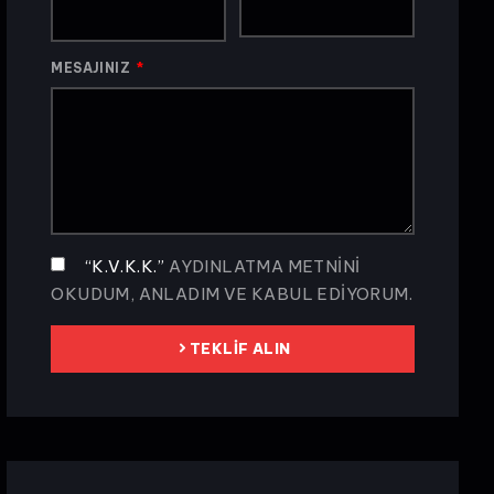
MESAJINIZ
“K.V.K.K.”
AYDINLATMA METNINI
OKUDUM, ANLADIM VE KABUL EDIYORUM.
TEKLIF ALIN