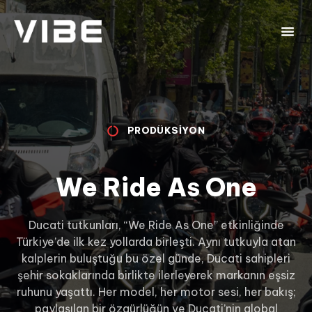
PRODÜKSIYON
We Ride As One
Ducati tutkunları, “We Ride As One” etkinliğinde
Türkiye’de ilk kez yollarda birleşti. Aynı tutkuyla atan
kalplerin buluştuğu bu özel günde, Ducati sahipleri
şehir sokaklarında birlikte ilerleyerek markanın eşsiz
ruhunu yaşattı. Her model, her motor sesi, her bakış;
paylaşılan bir özgürlüğün ve Ducati’nin global