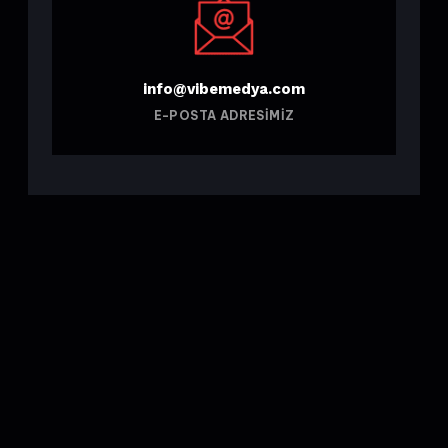
info@vibemedya.com
E-POSTA ADRESIMIZ
Vibe, marka ve kurumlar için her projede yenilikçi olmayı ve yeni
fikirler üretmeyi hedefler, müşterilerinin iletişim sorunlarına
efektif ve yaratıcı çözümler sunar.