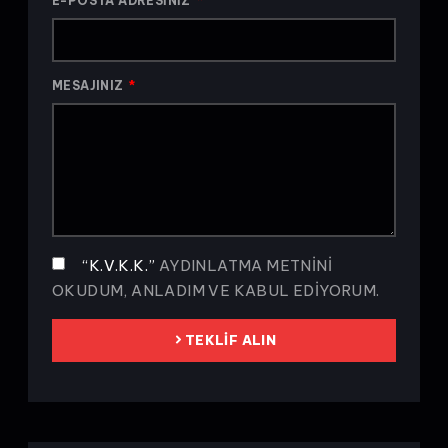
E-POSTA ADRESINIZ
MESAJINIZ
“K.V.K.K.”
AYDINLATMA METNINI
OKUDUM, ANLADIM VE KABUL EDIYORUM.
TEKLIF ALIN