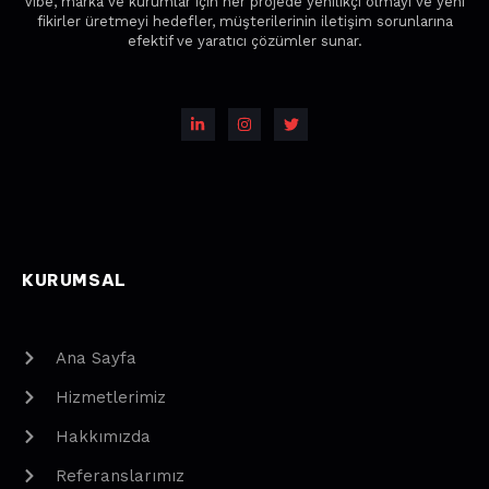
Vibe, marka ve kurumlar için her projede yenilikçi olmayı ve yeni
fikirler üretmeyi hedefler, müşterilerinin iletişim sorunlarına
efektif ve yaratıcı çözümler sunar.
KURUMSAL
Ana Sayfa
Hizmetlerimiz
Hakkımızda
Referanslarımız