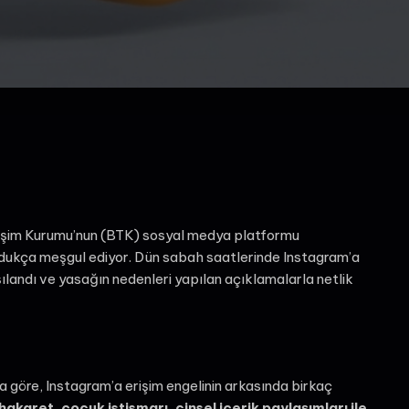
etişim Kurumu’nun (BTK) sosyal medya platformu
oldukça meşgul ediyor. Dün sabah saatlerinde Instagram’a
şılandı ve yasağın nedenleri yapılan açıklamalarla netlik
a göre, Instagram’a erişim engelinin arkasında birkaç
hakaret, çocuk istismarı, cinsel içerik paylaşımları ile