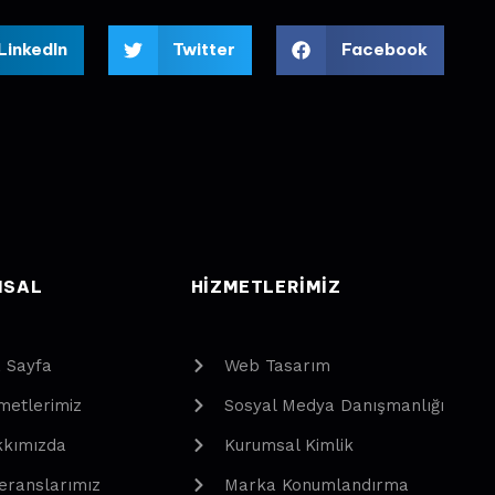
LinkedIn
Twitter
Facebook
MSAL
HIZMETLERIMIZ
 Sayfa
Web Tasarım
metlerimiz
Sosyal Medya Danışmanlığı
kımızda
Kurumsal Kimlik
eranslarımız
Marka Konumlandırma