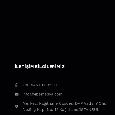
ILETIŞIM BILGILERIMIZ
+90 546 817 82 03
info@vibemedya.com
Merkez, Kağıthane Caddesi DAP Vadisi Y Ofis
No:5 İç Kapı No:112 Kağıthane/İSTANBUL