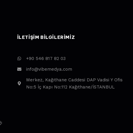
ILETIŞIM BILGILERIMIZ
+90 546 817 82 03
info@vibemedya.com
Merkez, Kağıthane Caddesi DAP Vadisi Y Ofis
No:5 İç Kapı No:112 Kağıthane/İSTANBUL
ı