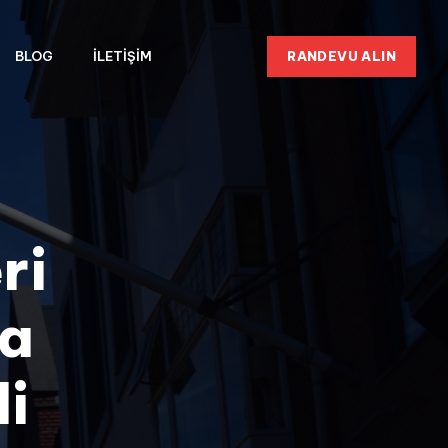
RANDEVU ALIN
BLOG
İLETIŞIM
ri
ca
i