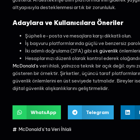
altyapısıyla desteklenmesi artık bir zorunluluk.
Adaylara ve Kullanıcılara Öneriler
Şüpheli e-posta ve mesajlara karşı dikkatli olun.
İş başvuru platformlarında güçlü ve benzersiz parola
İki adımlı doğrulama (2FA) gibi ek
güvenlik
önlemlerin
Hesaplarınızı düzenli olarak kontrol ederek olağandış
McDonald’s
veri ihlali, yalnızca teknik bir açık değil; ayn
gösteren bir örnektir. Şirketler, üçüncü taraf platformlar
güvenlik önlemlerini en üst seviyede tutmalıdır. Bireyler ise 
dijital güvenlik alışkanlıklarını geliştirmelidir.
WhatsApp
Telegram
McDonald’s’ta Veri İhlali