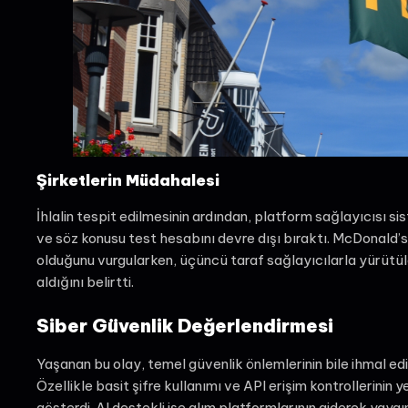
Şirketlerin Müdahalesi
İhlalin tespit edilmesinin ardından, platform sağlayıcısı si
ve söz konusu test hesabını devre dışı bıraktı. McDonald’
olduğunu vurgularken, üçüncü taraf sağlayıcılarla yürütül
aldığını belirtti.
Siber Güvenlik Değerlendirmesi
Yaşanan bu olay, temel güvenlik önlemlerinin bile ihmal edi
Özellikle basit şifre kullanımı ve API erişim kontrollerinin 
gösterdi. AI destekli işe alım platformlarının giderek yayg