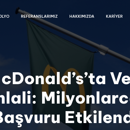
OLYO
REFERANSLARIMIZ
HAKKIMIZDA
KARIYER
cDonald’s’ta Ve
hlali: Milyonlar
Başvuru Etkilend