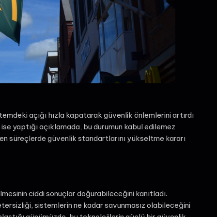
stemdeki açığı hızla kapatarak güvenlik önlemlerini artırdı
s ise yaptığı açıklamada, bu durumun kabul edilemez
en süreçlerde güvenlik standartlarını yükseltme kararı
lmesinin ciddi sonuçlar doğurabileceğini kanıtladı.
yetersizliği, sistemlerin ne kadar savunmasız olabileceğini
ınlaştığı günümüzde, bu teknolojilerin güçlü bir güvenlik