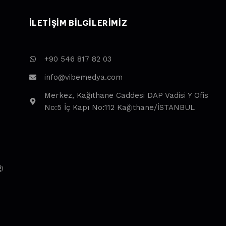
ILETIŞIM BILGILERIMIZ
+90 546 817 82 03
info@vibemedya.com
Merkez, Kağıthane Caddesi DAP Vadisi Y Ofis
No:5 İç Kapı No:112 Kağıthane/İSTANBUL
ı