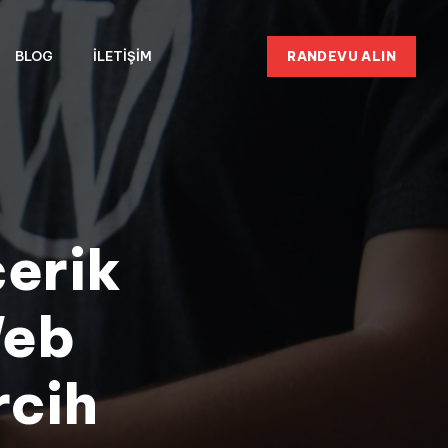
RANDEVU ALIN
BLOG
İLETIŞIM
erik
Web
rcih