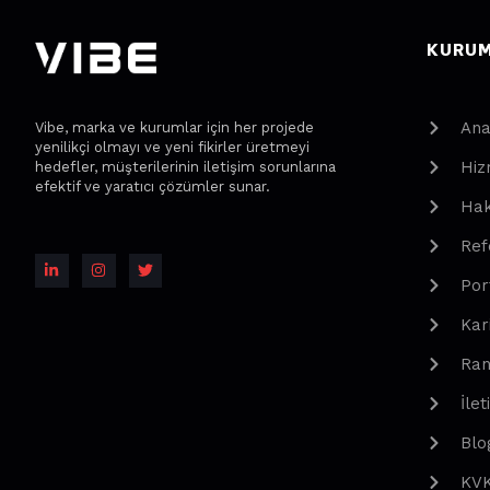
KURU
Ana
Vibe, marka ve kurumlar için her projede
yenilikçi olmayı ve yeni fikirler üretmeyi
Hiz
hedefler, müşterilerinin iletişim sorunlarına
efektif ve yaratıcı çözümler sunar.
Hak
Ref
Por
Kar
Ran
İlet
Blo
KV