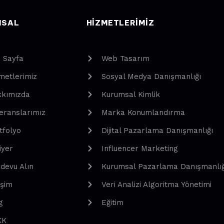
MSAL
HIZMETLERIMIZ
 Sayfa
Web Tasarım
metlerimiz
Sosyal Medya Danışmanlığı
kımızda
Kurumsal Kimlik
eranslarımız
Marka Konumlandırma
tfolyo
Dijital Pazarlama Danışmanlığı
iyer
Influencer Marketing
devu Alın
Kurumsal Pazarlama Danışmanlığ
işim
Veri Analizi Algoritma Yönetimi
g
Eğitim
KK