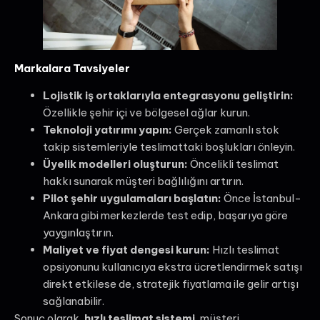
Markalara Tavsiyeler
Lojistik iş ortaklarıyla entegrasyonu geliştirin:
Özellikle şehir içi ve bölgesel ağlar kurun.
Teknoloji yatırımı yapın:
Gerçek zamanlı stok
takip sistemleriyle teslimattaki boşlukları önleyin.
Üyelik modelleri oluşturun:
Öncelikli teslimat
hakkı sunarak müşteri bağlılığını artırın.
Pilot şehir uygulamaları başlatın:
Önce İstanbul-
Ankara gibi merkezlerde test edip, başarıya göre
yaygınlaştırın.
Maliyet ve fiyat dengesi kurun:
Hızlı teslimat
opsiyonunu kullanıcıya ekstra ücretlendirmek satışı
direkt etkilese de, stratejik fiyatlama ile gelir artışı
sağlanabilir.
Sonuç olarak,
hızlı teslimat sistemi
, müşteri