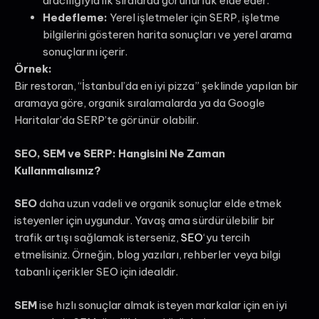
aracılığıyla ilk sıralarda görünürlük elde eder.
Hedefleme:
Yerel işletmeler için SERP, işletme
bilgilerini gösteren harita sonuçları ve yerel arama
sonuçlarını içerir.
Örnek:
Bir restoran, “İstanbul’da en iyi pizza” şeklinde yapılan bir
aramaya göre, organik sıralamalarda ya da Google
Haritalar’da SERP’te görünür olabilir.
SEO, SEM ve SERP: Hangisini Ne Zaman
Kullanmalısınız?
SEO
daha uzun vadeli ve organik sonuçlar elde etmek
isteyenler için uygundur. Yavaş ama sürdürülebilir bir
trafik artışı sağlamak isterseniz,
SEO
‘yu tercih
etmelisiniz. Örneğin, blog yazıları, rehberler veya bilgi
tabanlı içerikler SEO için idealdir.
SEM
ise hızlı sonuçlar almak isteyen markalar için en iyi