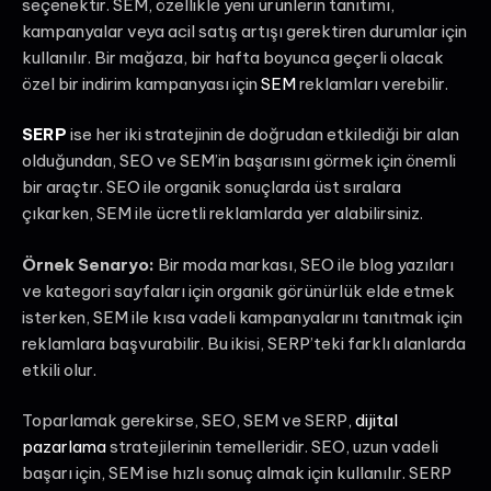
seçenektir. SEM, özellikle yeni ürünlerin tanıtımı,
kampanyalar veya acil satış artışı gerektiren durumlar için
kullanılır. Bir mağaza, bir hafta boyunca geçerli olacak
özel bir indirim kampanyası için
SEM
reklamları verebilir.
SERP
ise her iki stratejinin de doğrudan etkilediği bir alan
olduğundan, SEO ve SEM’in başarısını görmek için önemli
bir araçtır. SEO ile organik sonuçlarda üst sıralara
çıkarken, SEM ile ücretli reklamlarda yer alabilirsiniz.
Örnek Senaryo:
Bir moda markası, SEO ile blog yazıları
ve kategori sayfaları için organik görünürlük elde etmek
isterken, SEM ile kısa vadeli kampanyalarını tanıtmak için
reklamlara başvurabilir. Bu ikisi, SERP’teki farklı alanlarda
etkili olur.
Toparlamak gerekirse, SEO, SEM ve SERP,
dijital
pazarlama
stratejilerinin temelleridir. SEO, uzun vadeli
başarı için, SEM ise hızlı sonuç almak için kullanılır. SERP