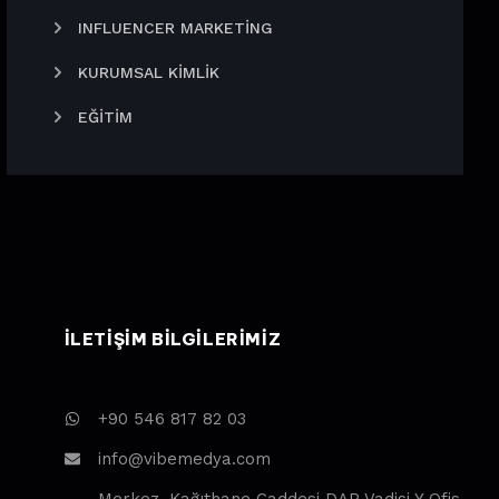
INFLUENCER MARKETING
KURUMSAL KIMLIK
EĞITIM
ILETIŞIM BILGILERIMIZ
+90 546 817 82 03
info@vibemedya.com