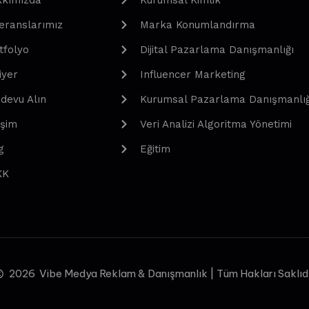
kımızda
Kurumsal Kimlik
eranslarımız
Marka Konumlandırma
tfolyo
Dijital Pazarlama Danışmanlığı
iyer
Influencer Marketing
devu Alın
Kurumsal Pazarlama Danışmanlığ
işim
Veri Analizi Algoritma Yönetimi
g
Eğitim
KK
2026
Vibe Medya Reklam & Danışmanlık | Tüm Hakları Saklıd