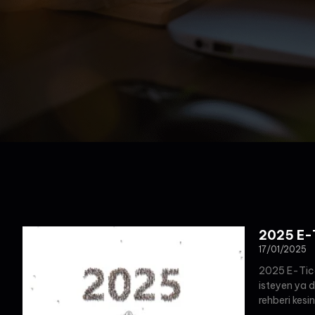
2025 E-T
17/01/2025
2025 E-Ticar
isteyen ya d
rehberi kesin