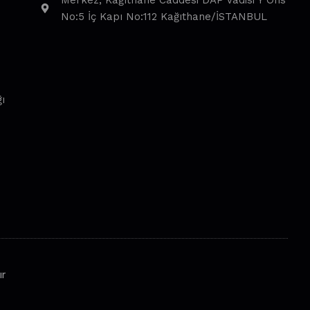
Merkez, Kağıthane Caddesi DAP Vadisi Y Ofis
No:5 İç Kapı No:112 Kağıthane/İSTANBUL
ı
ır