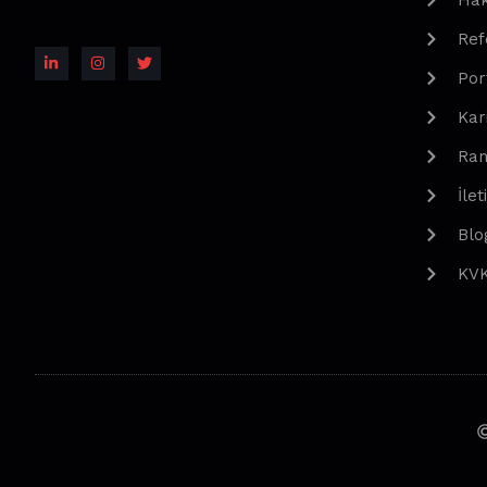
Hak
Ref
Por
Kar
Ran
İlet
Blo
KV