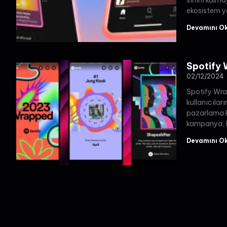
sınırlı kalm
ekosistem y
Devamını O
Spotify
02/12/2024
Spotify Wra
kullanıcıları
pazarlama k
kampanya, he
Devamını O