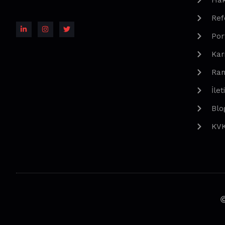
Hak
Ref
Por
Kar
Ran
İlet
Blo
KV