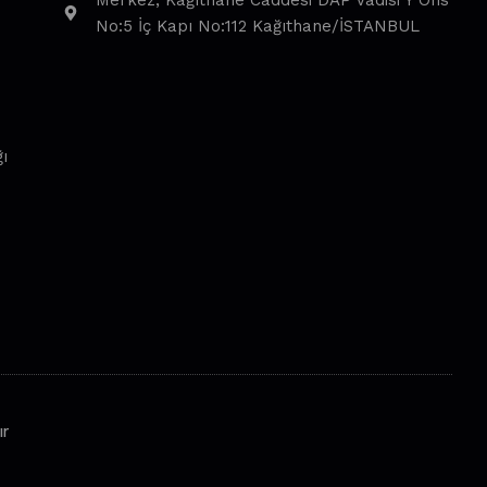
Merkez, Kağıthane Caddesi DAP Vadisi Y Ofis
No:5 İç Kapı No:112 Kağıthane/İSTANBUL
ı
ır