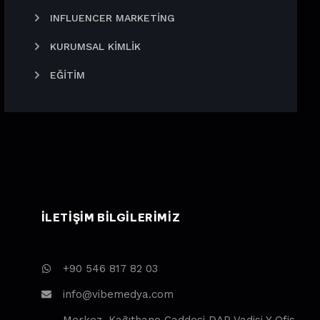
INFLUENCER MARKETING
KURUMSAL KIMLIK
EĞITIM
ILETIŞIM BILGILERIMIZ
+90 546 817 82 03
info@vibemedya.com