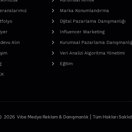
kımızda
Kurumsal Kimlik
eranslarımız
Marka Konumlandırma
tfolyo
Dijital Pazarlama Danışmanlığı
iyer
Influencer Marketing
devu Alın
Kurumsal Pazarlama Danışmanlığ
işim
Veri Analizi Algoritma Yönetimi
g
Eğitim
KK
2026
Vibe Medya Reklam & Danışmanlık | Tüm Hakları Saklıd