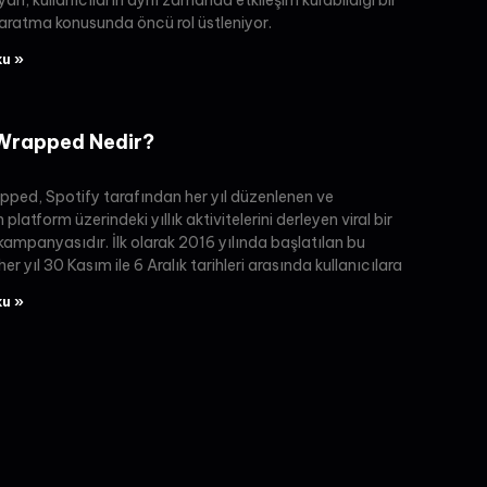
ayan, kullanıcıların aynı zamanda etkileşim kurabildiği bir
aratma konusunda öncü rol üstleniyor.
ku »
 Wrapped Nedir?
pped, Spotify tarafından her yıl düzenlenen ve
n platform üzerindeki yıllık aktivitelerini derleyen viral bir
ampanyasıdır. İlk olarak 2016 yılında başlatılan bu
r yıl 30 Kasım ile 6 Aralık tarihleri arasında kullanıcılara
ku »