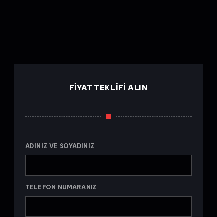
D
O
FIYAT TEKLIFI ALIN
ADINIZ VE SOYADINIZ
TELEFON NUMARANIZ