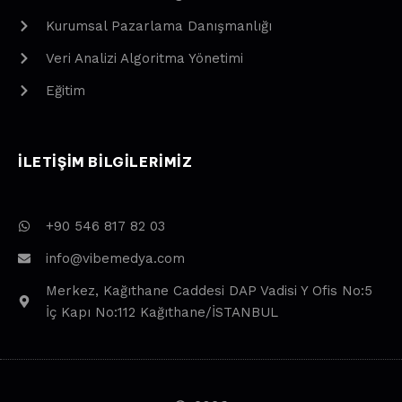
Kurumsal Pazarlama Danışmanlığı
Veri Analizi Algoritma Yönetimi
Eğitim
ILETIŞIM BILGILERIMIZ
+90 546 817 82 03
info@vibemedya.com
Merkez, Kağıthane Caddesi DAP Vadisi Y Ofis No:5
İç Kapı No:112 Kağıthane/İSTANBUL