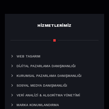
HIZMETLERIMIZ
WEB TASARIM
DIJITAL PAZARLAMA DANIŞMANLIĞI
KURUMSAL PAZARLAMA DANIŞMANLIĞI
SOSYAL MEDYA DANIŞMANLIĞI
VERI ANALIZI & ALGORITMA YÖNETIMI
MARKA KONUMLANDIRMA