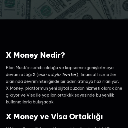
X Money Nedir?
Elon Musk’ın sahibi olduğu ve kapsamını genişletmeye
devam ettiği
X
(
eski adıyla
Twitter
), finansal hizmetler
alanında devrim niteliğinde bir adım atmaya hazırlanıyor.
X Money, platformun yeni dijital cüzdan hizmeti olarak öne
çıkıyor ve Visa ile yapılan ortaklık sayesinde bu yenilik
kullanıcılarla buluşacak.
X Money ve Visa Ortaklığı