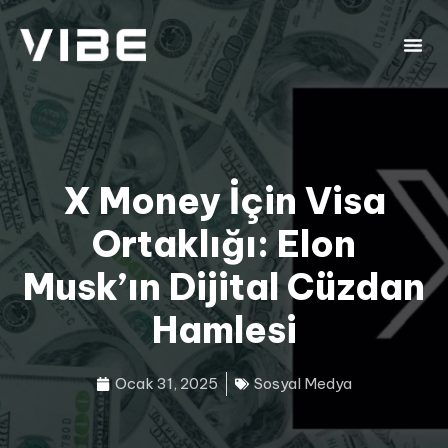
X Money İçin Visa
Ortaklığı: Elon
Musk’ın Dijital Cüzdan
Hamlesi
Ocak 31, 2025
Sosyal Medya